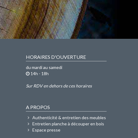
HORAIRES D'OUVERTURE
du mardi au samedi
14h - 18h
Sur RDV en dehors de ces horaires
A PROPOS
Authenticité & entretien des meubles
Entretien planche à découper en bois
Espace presse