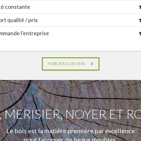
té constante
t qualité / prix
mande l'entreprise
VOIR TOUS LES AVIS
 MERISIER, NOYER ET R
Le bois est la matière première par excellence
pour façonner de beaux meubles.