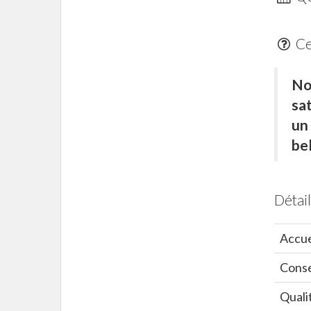
Ce 
No
sa
un
bel
Détail
Accue
Conse
Quali