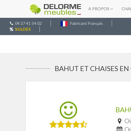
A PROPOS
CHA
04 37 41 54 02
Fabricant Français
SOLDES
BAHUT ET CHAISES EN 
BAH
Où
Qu