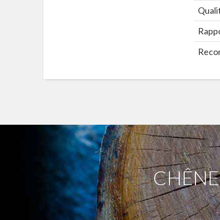
Quali
Rappor
Recom
CHÊNE,