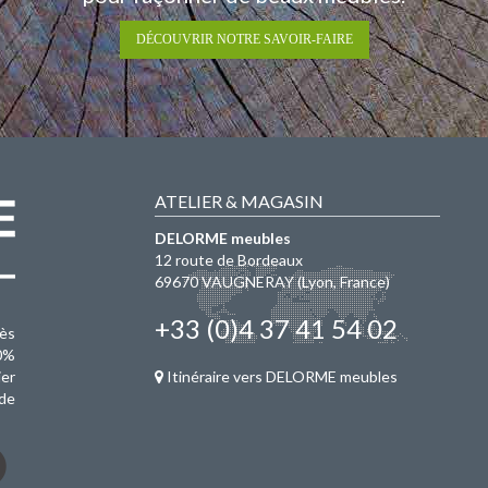
DÉCOUVRIR NOTRE SAVOIR-FAIRE
ATELIER & MAGASIN
DELORME meubles
12 route de Bordeaux
69670
VAUGNERAY
(Lyon, France)
+33 (0)4 37 41 54 02
rès
0%
er
Itinéraire vers DELORME meubles
de