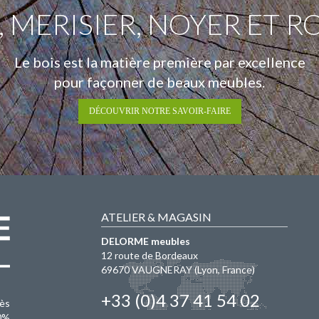
 MERISIER, NOYER ET R
Le bois est la matière première par excellence
pour façonner de beaux meubles.
DÉCOUVRIR NOTRE SAVOIR-FAIRE
ATELIER & MAGASIN
DELORME meubles
12 route de Bordeaux
69670
VAUGNERAY
(Lyon, France)
+33 (0)4 37 41 54 02
rès
0%