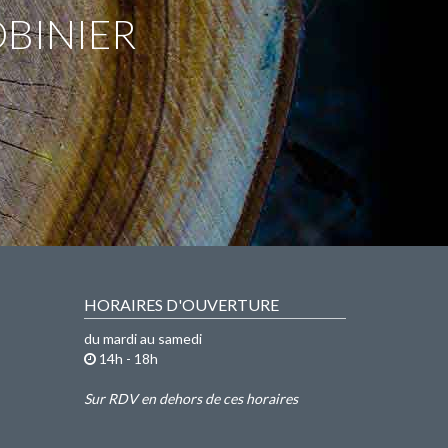
OBINIER
HORAIRES D'OUVERTURE
du mardi au samedi
14h - 18h
Sur RDV en dehors de ces horaires