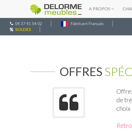
A PROPOS
CHA
04 37 41 54 02
Fabricant Français
SOLDES
OFFRES
SPÉC
Offrez
de trè
choix 
Retro