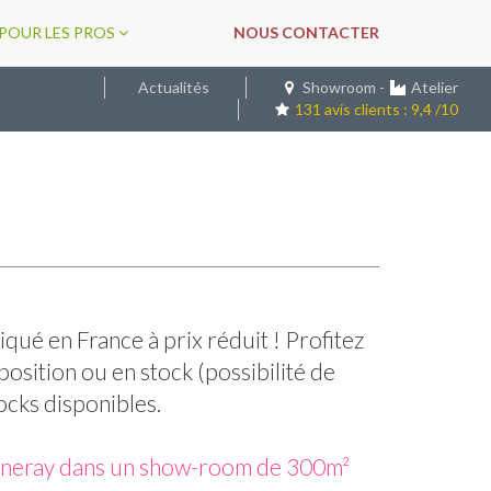
POUR LES PROS
NOUS CONTACTER
Actualités
Showroom
-
Atelier
131 avis clients : 9,4 /10
iqué en France à prix réduit ! Profitez
osition ou en stock (possibilité de
tocks disponibles.
ugneray dans un show-room de 300m²