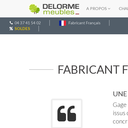
A PROPOS
CHA
04 37 41 54 02
Fabricant Français
SOLDES
FABRICANT 
UNE
Gage d
issus 
concré