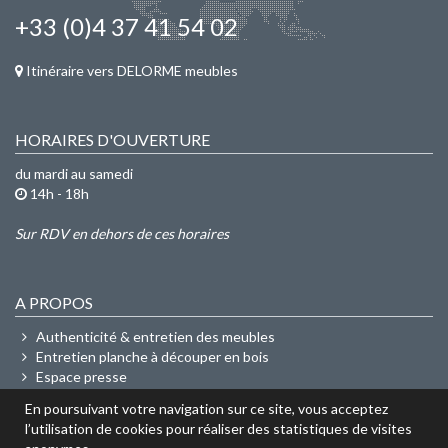
+33 (0)4 37 41 54 02
Itinéraire vers DELORME meubles
HORAIRES D'OUVERTURE
du mardi au samedi
14h - 18h
Sur RDV en dehors de ces horaires
A PROPOS
Authenticité & entretien des meubles
Entretien planche à découper en bois
Espace presse
En poursuivant votre navigation sur ce site, vous acceptez
l’utilisation de cookies pour réaliser des statistiques de visites
Copyright © 2008 -
2026
- DELORME meubles. Tous droits réservés.