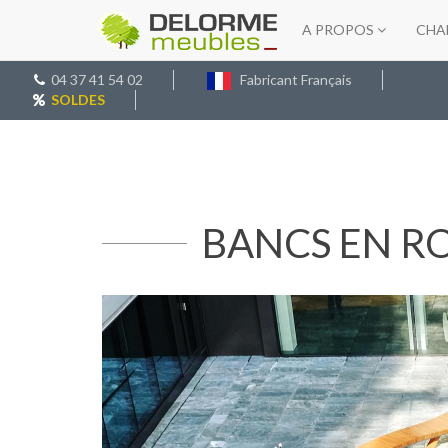
A PROPOS
CHA
04 37 41 54 02
Fabricant Français
SOLDES
BANCS EN R
Précédent