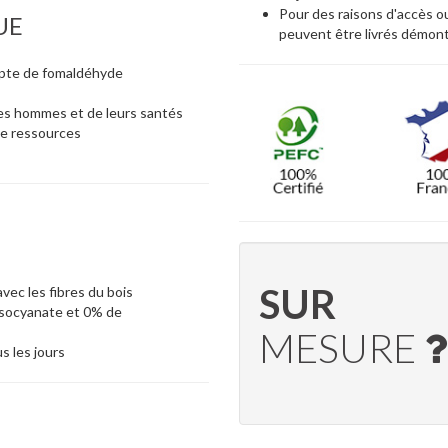
Pour des raisons d'accès ou
UE
peuvent être livrés démon
empte de fomaldéhyde
es hommes et de leurs santés
de ressources
SUR
avec les fibres du bois
isocyanate et 0% de
MESURE
s les jours